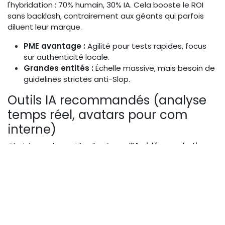
l'hybridation : 70% humain, 30% IA. Cela booste le ROI
sans backlash, contrairement aux géants qui parfois
diluent leur marque.
PME avantage :
Agilité pour tests rapides, focus
sur authenticité locale.
Grandes entités :
Échelle massive, mais besoin de
guidelines strictes anti-Slop.
Outils IA recommandés (analyse
temps réel, avatars pour com
interne)
Choisissez des outils alignés sur l'
IA vidéo marketing
authentique
: Pour l'analyse temps réel, optez pour
des plateformes comme Google Analytics IA ou
Descript, qui trackent l'engagement mobile en live et
suggèrent ajustements. Les avatars IA, comme ceux de
Synthesia, sont parfaits pour la com interne
(formations vidéos), mais limitez-les à des rôles
secondaires pour éviter le froid.