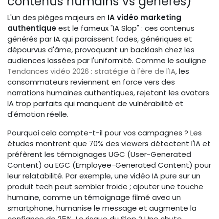
contenus humains vs générés)
L'un des pièges majeurs en
IA vidéo marketing
authentique
est le fameux "IA Slop" : ces contenus
générés par IA qui paraissent fades, génériques et
dépourvus d'âme, provoquant un backlash chez les
audiences lassées par l'uniformité. Comme le souligne
Tendances vidéo 2026 : stratégie à l'ère de l'IA
, les
consommateurs reviennent en force vers des
narrations humaines authentiques, rejetant les avatars
IA trop parfaits qui manquent de vulnérabilité et
d'émotion réelle.
Pourquoi cela compte-t-il pour vos campagnes ? Les
études montrent que 70% des viewers détectent l'IA et
préfèrent les témoignages UGC (User-Generated
Content) ou EGC (Employee-Generated Content) pour
leur relatabilité. Par exemple, une vidéo IA pure sur un
produit tech peut sembler froide ; ajouter une touche
humaine, comme un témoignage filmé avec un
smartphone, humanise le message et augmente la
confiance de 25%. Le risque du Slop ? Une chute