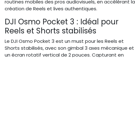
routines mobiles des pros audiovisuels, en accélérant la
création de Reels et lives authentiques.
DJI Osmo Pocket 3 : Idéal pour
Reels et Shorts stabilisés
Le DJI Osmo Pocket 3 est un must pour les Reels et
Shorts stabilisés, avec son gimbal 3 axes mécanique et
un écran rotatif vertical de 2 pouces. Capturant en
4K/120fps, il offre une stabilisation IA ActiveTrack pour
suivre les sujets en mouvement, parfait pour des
contenus dynamiques en hyperlocal. Sa batterie tient
166 minutes, et l'app DJI Mimo permet un montage
rapide avec templates verticaux. À 550€, c'est un
investissement rentable pour les équipes marketing
cherchant à produire sans assistant, en maximisant
l'engagement avec des plans fluides qui captivent
instantanément.
Autres options comme Insta360
GO 3S pour hyperlocal