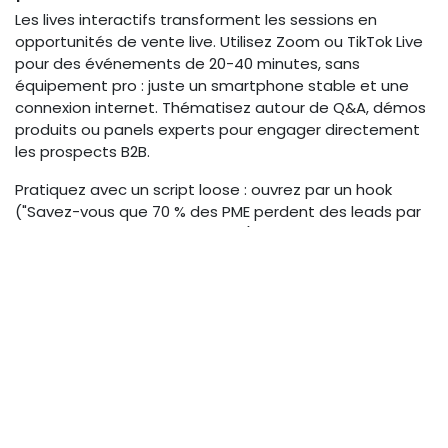
Les lives interactifs transforment les sessions en
opportunités de vente live. Utilisez Zoom ou TikTok Live
pour des événements de 20-40 minutes, sans
équipement pro : juste un smartphone stable et une
connexion internet. Thématisez autour de Q&A, démos
produits ou panels experts pour engager directement
les prospects B2B.
Pratiquez avec un script loose : ouvrez par un hook
("Savez-vous que 70 % des PME perdent des leads par
manque de personnalisation ?"), interagissez via chat,
et clôturez par des offres exclusives. Une agence de
marketing digital a boosté ses ventes x2,5 avec des
lives hebdomadaires sur TikTok, attirant 200 viewers par
session sans budget. L'interaction en temps réel
qualifie les leads, avec des sondages simples pour
segmenter l'audience.
En 2026, intégrez des polls IA basiques pour une
personnalisation accrue. Cela non seulement réduit les
barrières d'entrée mais crée une urgence : "Rejoignez-