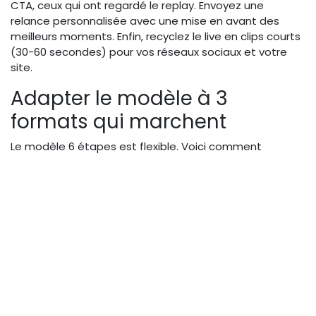
CTA, ceux qui ont regardé le replay. Envoyez une
relance personnalisée avec une mise en avant des
meilleurs moments. Enfin, recyclez le live en clips courts
(30-60 secondes) pour vos réseaux sociaux et votre
site.
Adapter le modèle à 3
formats qui marchent
Le modèle 6 étapes est flexible. Voici comment
l'adapter à trois formats populaires en B2B.
Format Démo Produit
Structurez le corps autour de cas d'usage concrets. Par
exemple : bloc 1 = problème client, bloc 2 =
démonstration en action, bloc 3 = résultats chiffrés.
Prévoyez des partages d'écran et un micro cravate
pour la mobilité. L'interaction peut se faire via des
questions sur les fonctionnalités. Le CTA final est une
invitation à tester gratuitement.