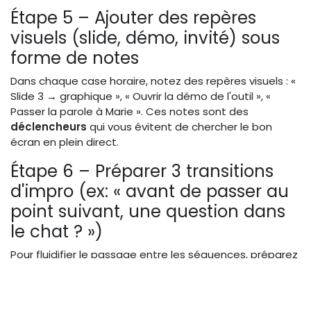
Étape 5 – Ajouter des repères
visuels (slide, démo, invité) sous
forme de notes
Dans chaque case horaire, notez des repères visuels : «
Slide 3 → graphique », « Ouvrir la démo de l'outil », «
Passer la parole à Marie ». Ces notes sont des
déclencheurs
qui vous évitent de chercher le bon
écran en plein direct.
Étape 6 – Préparer 3 transitions
d'impro (ex: « avant de passer au
point suivant, une question dans
le chat ? »)
Pour fluidifier le passage entre les séquences, préparez
des phrases types qui ouvrent l'interaction : « Avant
d'aller plus loin, une question dans le chat ? », « Je vois
que certains demandent… », « Pour illustrer ce point,