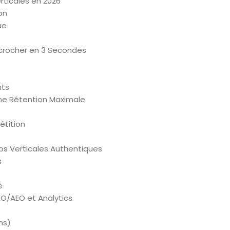
rticales en 2026
on
ue
ccrocher en 3 Secondes
nts
ne Rétention Maximale
étition
os Verticales Authentiques
s
é
O/AEO et Analytics
ns)