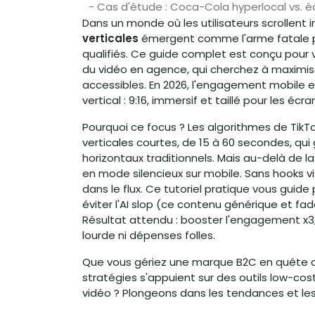
- Cas d'étude : Coca-Cola hyperlocal vs. 
Dans un monde où les utilisateurs scrollent
verticales
émergent comme l'arme fatale pou
qualifiés. Ce guide complet est conçu pour
du vidéo en agence, qui cherchez à maximise
accessibles. En 2026, l'engagement mobile 
vertical : 9:16, immersif et taillé pour les écra
Pourquoi ce focus ? Les algorithmes de TikTo
verticales courtes, de 15 à 60 secondes, qui 
horizontaux traditionnels. Mais au-delà de la
en mode silencieux sur mobile. Sans hooks v
dans le flux. Ce tutoriel pratique vous guid
éviter l'AI slop (ce contenu générique et f
Résultat attendu : booster l'engagement x3, 
lourde ni dépenses folles.
Que vous gériez une marque B2C en quête d
stratégies s'appuient sur des outils low-cos
vidéo ? Plongeons dans les tendances et le