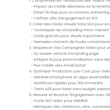
1. Comprendre les Tendances des Vidéos Ve
- Impact du mobile silencieux sur la rétenti
- Éviter l'AI Slop pour un contenu authentiq
- Chiffres clés d'engagement et ROI
2. Créer des Hooks Visuels Sans Son pour A
- Techniques de storytelling micro-narratif
- Outils gratuits pour visuels impactants
- Exemples concrets de hooks convertissa
3. Séquencer Vos Campagnes Vidéo pour u
- Du teaser vertical à la landing page
- Intégrer IA pour personnalisation sans rép
- Flux mobile vers email/achat
4. Optimiser Production Low-Cost pour Vidé
- Matériel smartphone et apps essentielle
- Workflows rapides pour 30s immersifs
- Tests A/B pour itérer sans budget explos
5. Mesurer et Booster l'Engagement avec GE
- Outils SEO vidéo pour visibilité
- Métriques clés (rétention, clics, conversio