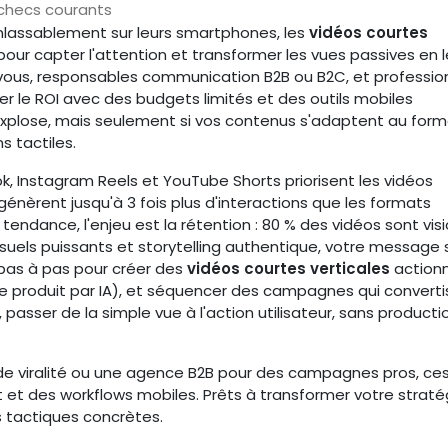
échecs courants
 inlassablement sur leurs smartphones, les
vidéos courtes
r capter l'attention et transformer les vues passives en 
 vous, responsables communication B2B ou B2C, et professio
r le ROI avec des budgets limités et des outils mobiles
explose, mais seulement si vos contenus s'adaptent au for
ns tactiles.
k, Instagram Reels et YouTube Shorts priorisent les vidéos
génèrent jusqu'à 3 fois plus d'interactions que les formats
 tendance, l'enjeu est la rétention : 80 % des vidéos sont vi
isuels puissants et storytelling authentique, votre message
e pas à pas pour créer des
vidéos courtes verticales
actionn
ade produit par IA), et séquencer des campagnes qui converti
passer de la simple vue à l'action utilisateur, sans producti
e viralité ou une agence B2B pour des campagnes pros, ce
t et des workflows mobiles. Prêts à transformer votre straté
s tactiques concrètes.