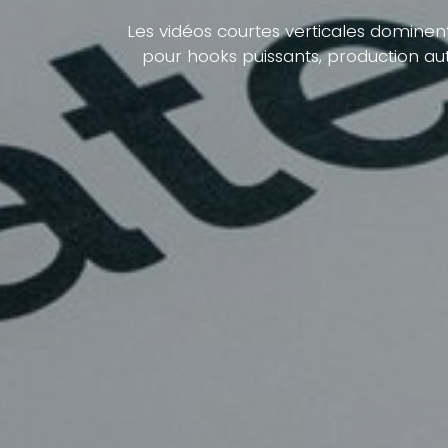
Les vidéos courtes verticales dominen
pour hooks puissants, production au