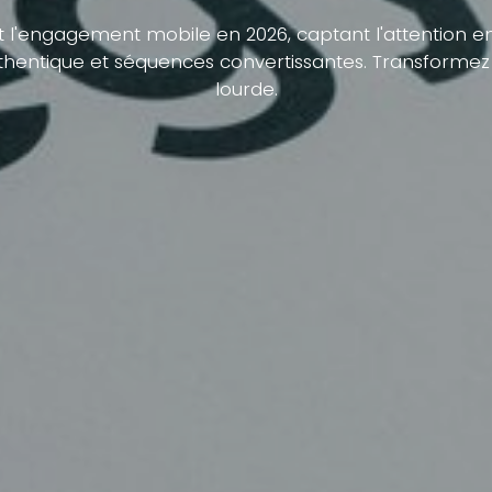
t l'engagement mobile en 2026, captant l'attention e
thentique et séquences convertissantes. Transformez
lourde.