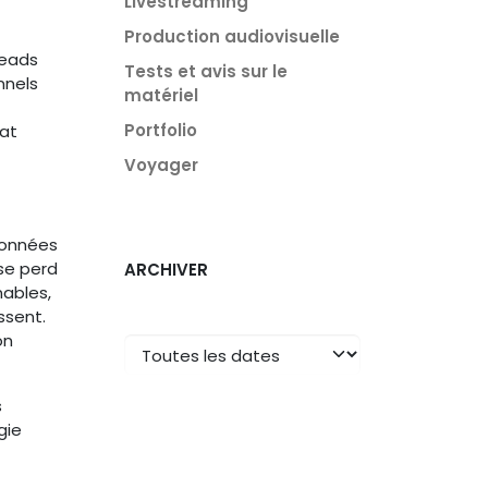
Livestreaming
Production audiovisuelle
leads
Tests et avis sur le
nnels
matériel
Portfolio
mat
Voyager
sionnées
 se perd
ARCHIVER
ables,
ssent.
on
s
gie