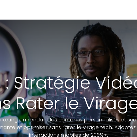
Portfolio
Conseils
Avis clients
À propos
: Stratégie Vid
ns Rater le Virag
arketing en rendant les contenus personnalisés et sca
mante et optimiser sans rater le virage tech. Adoptez 
interactions mobiles de 200%+.