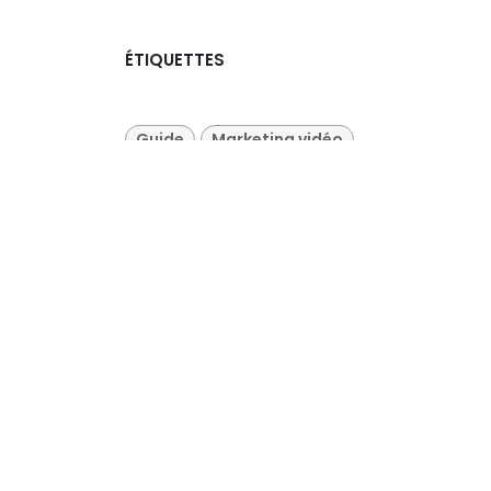
ÉTIQUETTES
Guide
Marketing vidéo
elle
Vidéo marketing
gie
randes
s
NOS BLOGS
es
Marketing &
Communication
ation
riel
Livestreaming
e le
Production audiovisuelle
isation
ituées
Tests et avis sur le