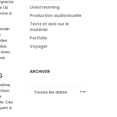
impacte
Livestreaming
l'AI
ence à
Production audiovisuelle
Tests et avis sur le
rrain
matériel
s
Portfolio
 des
lus.
Voyager
 avec
des
ARCHIVER
s
ative,
otion.
a
le. Ces
yant à