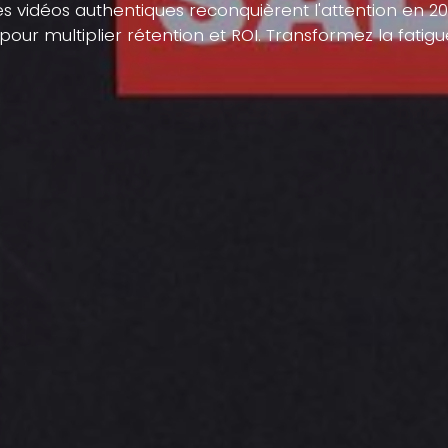
les vidéos authentiques reconquièrent l'attention en
 pour multiplier rétention et ROI. Transformez la fatig