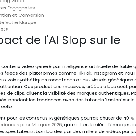
eting Vidéo
rtes Engagantes
ntion et Conversion
 de Votre Marque
2026
ct de l'AI Slop sur le
 contenu vidéo généré par intelligence artificielle de faible q
 les feeds des plateformes comme TikTok, Instagram et YouT
 aux voix synthétiques monotones et aux visuels génériques 
'attention. Ces productions massives, créées à bas coût pa
de clips, diluent la visibilité des marques authentiques. P
s inondent les tendances avec des tutoriels 'faciles' sur le
éelle.
nt pour les contenus IA génériques pourrait chuter de 40 %,
Tendances pour Marquer 2026
, qui met en lumière l'émergenc
Les spectateurs, bombardés par des milliers de vidéos par jou