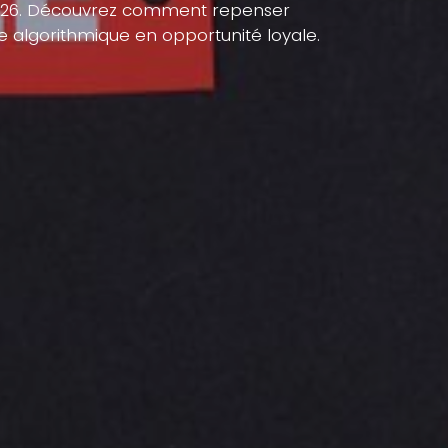
 2026. Découvrez comment repenser
ue algorithmique en opportunité loyale.