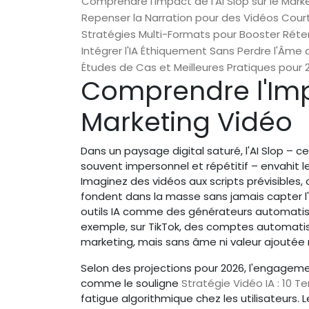
Comprendre l'Impact de l'AI Slop sur le Mark
Repenser la Narration pour des Vidéos Cou
Stratégies Multi-Formats pour Booster Réte
Intégrer l'IA Éthiquement Sans Perdre l'Âme
Études de Cas et Meilleures Pratiques pour 
Comprendre l'Impa
Marketing Vidéo
Dans un paysage digital saturé, l'AI Slop – ce
souvent impersonnel et répétitif – envahit
Imaginez des vidéos aux scripts prévisibles,
fondent dans la masse sans jamais capter l
outils IA comme des générateurs automatisés 
exemple, sur TikTok, des comptes automatisé
marketing, mais sans âme ni valeur ajoutée r
Selon des projections pour 2026, l'engageme
comme le souligne
Stratégie Vidéo IA : 10 
fatigue algorithmique chez les utilisateurs. 