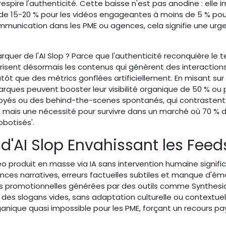
spire l'authenticité. Cette baisse n'est pas anodine : elle 
de 15-20 % pour les vidéos engageantes à moins de 5 % pour 
mmunication dans les PME ou agences, cela signifie une urg
uer de l'AI Slop ? Parce que l'authenticité reconquière le te
risent désormais les contenus qui génèrent des interaction
utôt que des métrics gonflées artificiellement. En misant sur
arques peuvent booster leur visibilité organique de 50 % ou p
oyés ou des behind-the-scenes spontanés, qui contrastent
uxe, mais une nécessité pour survivre dans un marché où 70 % 
obotisés'.
 d'AI Slop Envahissant les Feed
o produit en masse via IA sans intervention humaine signific
nces narratives, erreurs factuelles subtiles et manque d'ém
os promotionnelles générées par des outils comme Synthesi
des slogans vides, sans adaptation culturelle ou contextuel
anique quasi impossible pour les PME, forçant un recours pa