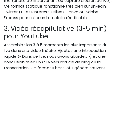
fixe (photo de l’intervenant ou capture d’écran du live).
Ce format statique fonctionne très bien sur LinkedIn,
Twitter (X) et Pinterest. Utilisez Canva ou Adobe
Express pour créer un template réutilisable.
3. Vidéo récapitulative (3-5 min)
pour YouTube
Assemblez les 3 à 5 moments les plus importants du
live dans une vidéo linéaire. Ajoutez une introduction
rapide (« Dans ce live, nous avons abordé… ») et une
conclusion avec un CTA vers l’article de blog ou la
transcription. Ce format « best-of » génère souvent
plus de vues que le replay intégral, car il respecte le
temps de l’utilisateur.
4. Article de blog enrichi
(transcription + captures d’écran)
Rédigez un article reprenant la structure du live :
introduction, développement par thématique, Q&A.