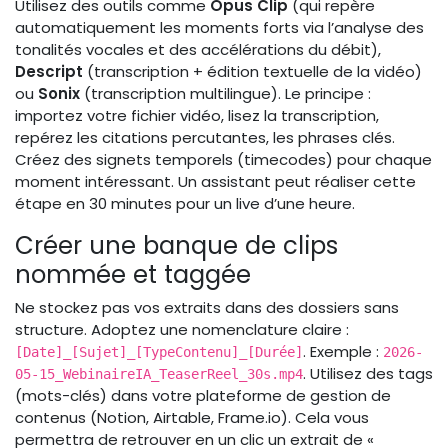
Utilisez des outils comme
Opus Clip
(qui repère
automatiquement les moments forts via l’analyse des
tonalités vocales et des accélérations du débit),
Descript
(transcription + édition textuelle de la vidéo)
ou
Sonix
(transcription multilingue). Le principe :
importez votre fichier vidéo, lisez la transcription,
repérez les citations percutantes, les phrases clés.
Créez des signets temporels (timecodes) pour chaque
moment intéressant. Un assistant peut réaliser cette
étape en 30 minutes pour un live d’une heure.
Créer une banque de clips
nommée et taggée
Ne stockez pas vos extraits dans des dossiers sans
structure. Adoptez une nomenclature claire :
. Exemple :
[Date]_[Sujet]_[TypeContenu]_[Durée]
2026-
. Utilisez des tags
05-15_WebinaireIA_TeaserReel_30s.mp4
(mots-clés) dans votre plateforme de gestion de
contenus (Notion, Airtable, Frame.io). Cela vous
permettra de retrouver en un clic un extrait de «