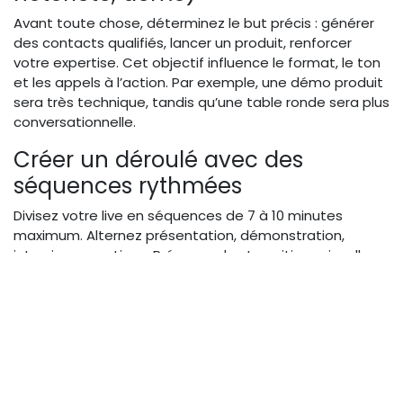
Avant toute chose, déterminez le but précis : générer
des contacts qualifiés, lancer un produit, renforcer
votre expertise. Cet objectif influence le format, le ton
et les appels à l’action. Par exemple, une démo produit
sera très technique, tandis qu’une table ronde sera plus
conversationnelle.
Créer un déroulé avec des
séquences rythmées
Divisez votre live en séquences de 7 à 10 minutes
maximum. Alternez présentation, démonstration,
interview, questions. Prévoyez des transitions visuelles
et verbales. N’hésitez pas à intégrer des “timecodes”
dans votre script pour respecter le timing. Pour une
méthodologie complète, lisez notre article dédié pour
structurer un live marketing captivant en 10 étapes
.
Intégrer des repères visuels
(titrages, habillage, transitions)