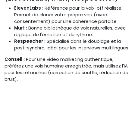
ElevenLabs :
Référence pour la voix-off réaliste.
Permet de cloner votre propre voix (avec
consentement) pour une cohérence parfaite.
Murf :
Bonne bibliothèque de voix naturelles, avec
réglage de l'émotion et du rythme.
Respeecher :
Spécialisé dans le doublage et la
post-synchro, idéal pour les interviews multilingues.
Conseil :
Pour une vidéo marketing authentique,
préférez une voix humaine enregistrée, mais utilisez l'IA
pour les retouches (correction de souffle, réduction de
bruit).
Montage automatique, sous-
titrage, réutilisation de contenus
(Opus Clip, Descript, Runway)
Opus Clip :
Transforme un long format en clips
viraux. Analyse les moments forts, ajoute des sous-
titres animés.