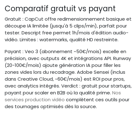
Comparatif gratuit vs payant
Gratuit : CapCut offre redimensionnement basique et
découpe IA limitée (jusqu'à 5 clips/min), parfait pour
tester. Descript free permet 1h/mois d'édition audio-
vidéo. Limites : watermarks, qualité HD restreinte.
Payant : Veo 3 (abonnement ~50€/mois) excelle en
précision, avec outputs 4K et intégrations API. Runway
(20-100€/mois) ajoute génération IA pour filler les
zones vides lors du recadrage. Adobe Sensei (inclus
dans Creative Cloud, ~60€/mois) est ROI pour pros,
avec analytics intégrés. Verdict : gratuit pour startups,
payant pour scaler en B2B où la qualité prime.
Nos
services production vidéo
complètent ces outils pour
des tournages optimisés dès la source.
Étape par étape : Découper
une vidéo longue en clips