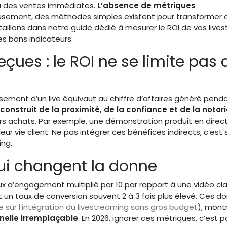
 à des ventes immédiates.
L’absence de métriques
eusement, des méthodes simples existent pour transformer
aillons dans notre guide dédié à mesurer le ROI de vos live
les bons indicateurs.
eçues : le ROI ne se limite pas 
sement d’un live équivaut au chiffre d’affaires généré penda
 construit de la proximité, de la confiance et de la notor
turs achats. Par exemple, une démonstration produit en direc
eur vie client. Ne pas intégrer ces bénéfices indirects, c’est
ing.
qui changent la donne
taux d’engagement multiplié par 10 par rapport à une vidéo cl
t un taux de conversion souvent 2 à 3 fois plus élevé. Ces d
e sur l’intégration du livestreaming sans gros budget
), mont
nelle irremplaçable
. En 2026, ignorer ces métriques, c’est 