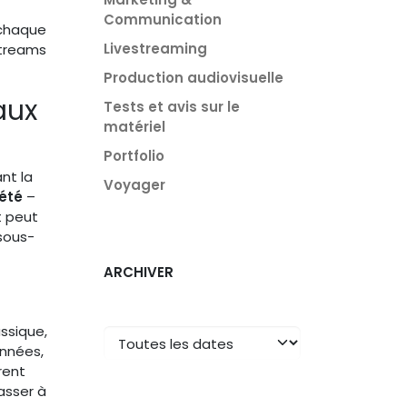
Communication
 chaque
Livestreaming
streams
Production audiovisuelle
aux
Tests et avis sur le
matériel
Portfolio
nt la
Voyager
iété
–
t peut
 sous-
ARCHIVER
assique,
onnées,
rent
passer à