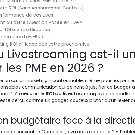
jeu Majeur pour les PME en 2026 ?
 Votre ROI (Sans Abonnement Coûteux)
Performance de Vos Lives
t ou d'une Question Posée en Live ?
 ROI à Votre Direction
 E-Commerce Low-Budget
rting ROI efficace dès votre prochain live
u Livestreaming est-il u
 les PME en 2026 ?
me un canal marketing incontournable, même pour les petite
ponsables communication qui peinent à justifier ce budget 
apacité à
mesurer le ROI du livestreaming
avec des indicat
 reste perçu comme un gadget coûteux plutôt qu’un levier d
tion budgétaire face à la direct
emande souvent : « Combien ça va nous rapporter ? ». Problè