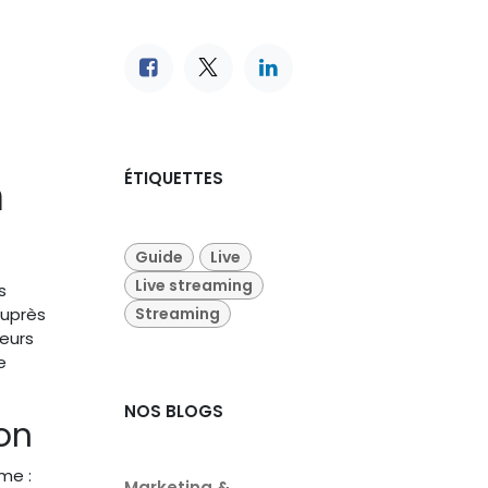
ÉTIQUETTES
n
Guide
Live
Live streaming
s
Streaming
auprès
eurs
e
NOS BLOGS
ion
me :
Marketing &