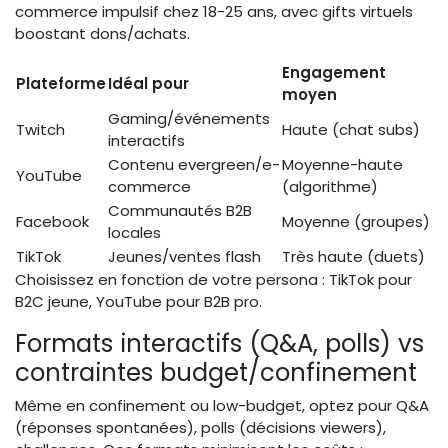
commerce impulsif chez 18-25 ans, avec gifts virtuels
boostant dons/achats.
Engagement
Plateforme
Idéal pour
moyen
Gaming/événements
Twitch
Haute (chat subs)
interactifs
Contenu evergreen/e-
Moyenne-haute
YouTube
commerce
(algorithme)
Communautés B2B
Facebook
Moyenne (groupes)
locales
TikTok
Jeunes/ventes flash
Très haute (duets)
Choisissez en fonction de votre persona : TikTok pour
B2C jeune, YouTube pour B2B pro.
Formats interactifs (Q&A, polls) vs
contraintes budget/confinement
Même en confinement ou low-budget, optez pour Q&A
(réponses spontanées), polls (décisions viewers),