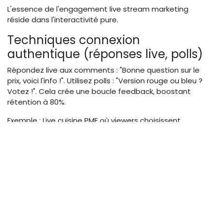
L'essence de l'engagement live stream marketing
réside dans l'interactivité pure.
Techniques connexion
authentique (réponses live, polls)
Répondez live aux comments : "Bonne question sur le
prix, voici l'info !". Utilisez polls : "Version rouge ou bleu ?
Votez !". Cela crée une boucle feedback, boostant
rétention à 80%.
Exemple : Live cuisine PME où viewers choisissent
ingrédients via poll → UGC massif.
Accueillez viewers par nom.
Intégrez 1 question/minute.
Partagez écran pour polls.
Outils fidélité/image marque
(chat modéré, calls-to-action)