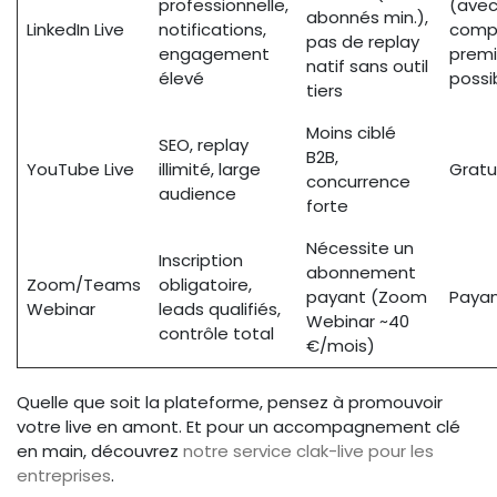
professionnelle,
(ave
abonnés min.),
LinkedIn Live
notifications,
comp
pas de replay
engagement
prem
natif sans outil
élevé
possi
tiers
Moins ciblé
SEO, replay
B2B,
YouTube Live
illimité, large
Gratu
concurrence
audience
forte
Nécessite un
Inscription
abonnement
Zoom/Teams
obligatoire,
payant (Zoom
Paya
Webinar
leads qualifiés,
Webinar ~40
contrôle total
€/mois)
Quelle que soit la plateforme, pensez à promouvoir
votre live en amont. Et pour un accompagnement clé
en main, découvrez
notre service clak-live pour les
entreprises
.