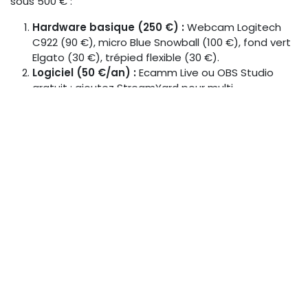
sous 500 € :
Hardware basique (250 €) :
Webcam Logitech
C922 (90 €), micro Blue Snowball (100 €), fond vert
Elgato (30 €), trépied flexible (30 €).
Logiciel (50 €/an) :
Ecamm Live ou OBS Studio
gratuit ; ajoutez StreamYard pour multi-
plateformes (29 $/mois trial).
Accessoires (100 €) :
Éclairage ring light (40 €),
hub USB (20 €), casque monitor (40 €).
Test & Backup :
Vérifiez latence <2s ; backup sur
cloud pour rediffusion VOD.
Total :
400 € max, scalable à mesure.
Avec ce setup, lancez votre premier live en 2 heures.
Pour plus d'inspiration, consultez notre guide
intégration live streaming engagement, qui détaille des
cas similaires pour x3 l'impact.
Étapes pour Intégrer Live
Streaming dans Votre