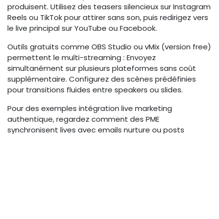
produisent. Utilisez des teasers silencieux sur Instagram
Reels ou TikTok pour attirer sans son, puis redirigez vers
le live principal sur YouTube ou Facebook.
Outils gratuits comme OBS Studio ou vMix (version free)
permettent le multi-streaming : Envoyez
simultanément sur plusieurs plateformes sans coût
supplémentaire. Configurez des scènes prédéfinies
pour transitions fluides entre speakers ou slides.
Pour des exemples intégration live marketing
authentique, regardez comment des PME
synchronisent lives avec emails nurture ou posts
LinkedIn, multipliant les inscriptions par 2-3. Planifiez 4-6
lives par mois, en mesurant via analytics intégrés (vues,
partages).
Étape 1 :
Définir objectifs (leads, notoriété).
Étape 2 :
Choisir formats (Q&A pour interaction,
coulisses pour authenticité).
Étape 3 :
Promouvoir 48h avant via stories et