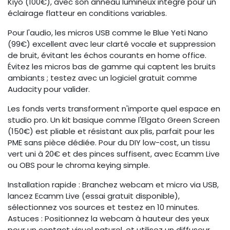
Kiyo (100€), avec son anneau lumineux intégré pour un
éclairage flatteur en conditions variables.
Pour l'audio, les micros USB comme le Blue Yeti Nano
(99€) excellent avec leur clarté vocale et suppression
de bruit, évitant les échos courants en home office.
Évitez les micros bas de gamme qui captent les bruits
ambiants ; testez avec un logiciel gratuit comme
Audacity pour valider.
Les fonds verts transforment n'importe quel espace en
studio pro. Un kit basique comme l'Elgato Green Screen
(150€) est pliable et résistant aux plis, parfait pour les
PME sans pièce dédiée. Pour du DIY low-cost, un tissu
vert uni à 20€ et des pinces suffisent, avec Ecamm Live
ou OBS pour le chroma keying simple.
Installation rapide : Branchez webcam et micro via USB,
lancez Ecamm Live (essai gratuit disponible),
sélectionnez vos sources et testez en 10 minutes.
Astuces : Positionnez la webcam à hauteur des yeux
pour un contact visuel naturel, et utilisez un diffuseur