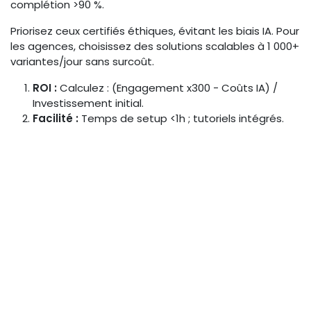
complétion >90 %.
Priorisez ceux certifiés éthiques, évitant les biais IA. Pour
les agences, choisissez des solutions scalables à 1 000+
variantes/jour sans surcoût.
ROI :
Calculez : (Engagement x300 - Coûts IA) /
Investissement initial.
Facilité :
Temps de setup <1h ; tutoriels intégrés.
UGC :
Features pour importer et fusionner vidéos
users.
La préservation de l'UGC est clé pour éviter le rejet
consommateur, comme noté dans les
Tendances Vidéo Marketing 2026
.
Étapes Pratiques pour
Intégrer l'IA dans la
Production Vidéo