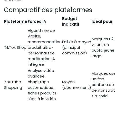
Comparatif des plateformes
Budget
Plateforme
Forces IA
Idéal pour
indicatif
Algorithme de
viralité,
Marques B2
recommandation
Faible à moyen
visant un
TikTok Shop
produit ultra-
(principal
public jeune
personnalisée,
commission)
large
modération IA
intégrée
Analyse vidéo
Marques av
avancée,
un fort
YouTube
chapitrage
Moyen
contenu de
Shopping
automatique,
(abonnement)
démonstrat
fiches produits
/ tutoriel
liées à la vidéo
Intégration
native avec
E-