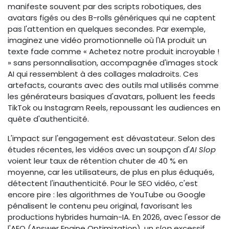
manifeste souvent par des scripts robotiques, des
avatars figés ou des B-rolls génériques qui ne captent
pas l'attention en quelques secondes. Par exemple,
imaginez une vidéo promotionnelle où l'IA produit un
texte fade comme « Achetez notre produit incroyable !
» sans personnalisation, accompagnée d'images stock
AI qui ressemblent à des collages maladroits. Ces
artefacts, courants avec des outils mal utilisés comme
les générateurs basiques d'avatars, polluent les feeds
TikTok ou Instagram Reels, repoussant les audiences en
quête d'authenticité.
L'impact sur l'engagement est dévastateur. Selon des
études récentes, les vidéos avec un soupçon d'
AI Slop
voient leur taux de rétention chuter de 40 % en
moyenne, car les utilisateurs, de plus en plus éduqués,
détectent l'inauthenticité. Pour le SEO vidéo, c'est
encore pire : les algorithmes de YouTube ou Google
pénalisent le contenu peu original, favorisant les
productions hybrides humain-IA. En 2026, avec l'essor de
l'AEO (Answer Engine Optimization), un
slop
excessif