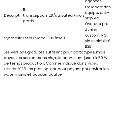
agences
Collaboration
1h
équipe, anti-
Descript
transcription
12$/utilisateur/mois
slop via
gratis
Overdub pro
Avatars
custom, ROI
Synthesia
Essai 1 vidéo
30$/mois
via scalabilité
B2B
Les versions gratuites suffisent pour prototypes, mais
payantes scalent sans
slop
, économisant jusqu'à 50 %
de temps production. Comme indiqué dans
Video
trends 2025
, les pros optent pour payant pour éviter les
watermarks et booster qualité.
Adapter Narratives et Visuels
aux Formats Verticaux avec IA
Les vidéos courtes verticales (9:16) dominent, avec 95
% de la consommation mobile. L'IA aide à structurer des