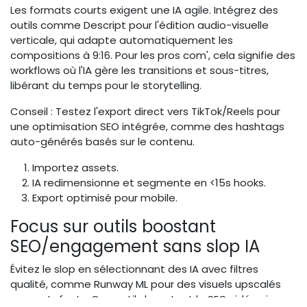
Les formats courts exigent une IA agile. Intégrez des
outils comme Descript pour l'édition audio-visuelle
verticale, qui adapte automatiquement les
compositions à 9:16. Pour les pros com', cela signifie des
workflows où l'IA gère les transitions et sous-titres,
libérant du temps pour le storytelling.
Conseil : Testez l'export direct vers TikTok/Reels pour
une optimisation SEO intégrée, comme des hashtags
auto-générés basés sur le contenu.
Importez assets.
IA redimensionne et segmente en <15s hooks.
Export optimisé pour mobile.
Focus sur outils boostant
SEO/engagement sans slop IA
Évitez le slop en sélectionnant des IA avec filtres
qualité, comme Runway ML pour des visuels upscalés
sans artefacts. Ces outils boostent le SEO vidéo via