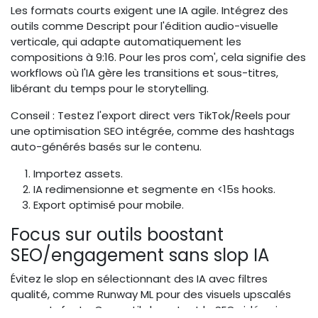
Les formats courts exigent une IA agile. Intégrez des
outils comme Descript pour l'édition audio-visuelle
verticale, qui adapte automatiquement les
compositions à 9:16. Pour les pros com', cela signifie des
workflows où l'IA gère les transitions et sous-titres,
libérant du temps pour le storytelling.
Conseil : Testez l'export direct vers TikTok/Reels pour
une optimisation SEO intégrée, comme des hashtags
auto-générés basés sur le contenu.
Importez assets.
IA redimensionne et segmente en <15s hooks.
Export optimisé pour mobile.
Focus sur outils boostant
SEO/engagement sans slop IA
Évitez le slop en sélectionnant des IA avec filtres
qualité, comme Runway ML pour des visuels upscalés
sans artefacts. Ces outils boostent le SEO vidéo via