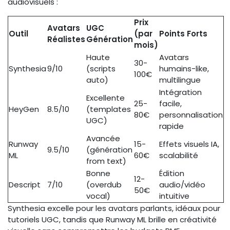
audiovisuels :
Prix
Avatars
UGC
Outil
(par
Points Forts
Réalistes
Génération
mois)
Haute
Avatars
30-
Synthesia
9/10
(scripts
humains-like,
100€
auto)
multilingue
Intégration
Excellente
25-
facile,
HeyGen
8.5/10
(templates
80€
personnalisation
UGC)
rapide
Avancée
Runway
15-
Effets visuels IA,
9.5/10
(génération
ML
60€
scalabilité
from text)
Bonne
Édition
12-
Descript
7/10
(overdub
audio/vidéo
50€
vocal)
intuitive
Synthesia excelle pour les avatars parlants, idéaux pour
tutoriels UGC, tandis que Runway ML brille en créativité