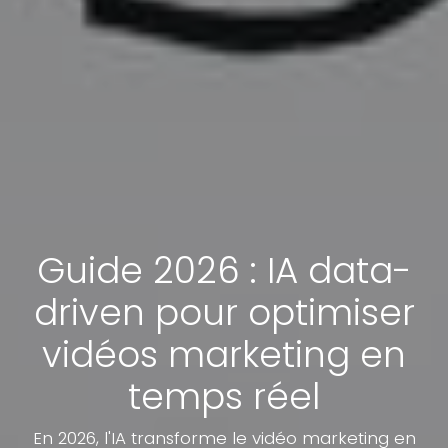
Guide 2026 : IA data-
driven pour optimiser
vidéos marketing en
temps réel
En 2026, l'IA transforme le vidéo marketing en