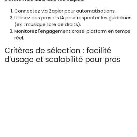
Connectez via Zapier pour automatisations.
Utilisez des presets IA pour respecter les guidelines
(ex. : musique libre de droits).
Monitorez l'engagement cross-platform en temps
réel.
Critères de sélection : facilité
d'usage et scalabilité pour pros
Pour les directeurs marketing et pros vidéo, priorisez la
facilité d'usage : interfaces drag-and-drop, tutoriels
intégrés, et support 24/7. La scalabilité est clé –
choisissez des outils gérant des volumes élevés
(milliers de vidéos/jour) sans surcoût exponentiel.
Autres critères :
Compatibilité data :
Intégration avec Google
Analytics ou HubSpot pour feeds data-driven.
Sécurité :
Chiffrement des assets UGC pour PME