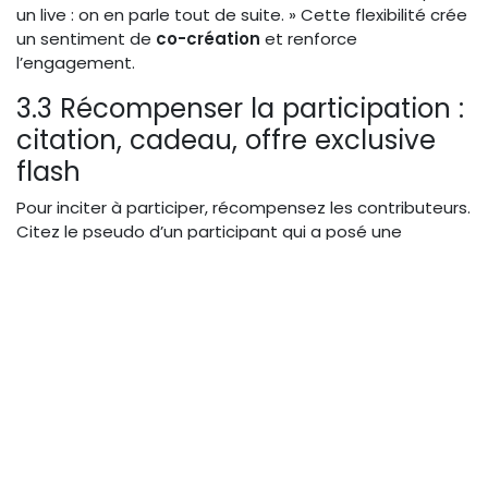
un live : on en parle tout de suite. » Cette flexibilité crée
un sentiment de
co-création
et renforce
l’engagement.
3.3 Récompenser la participation :
citation, cadeau, offre exclusive
flash
Pour inciter à participer, récompensez les contributeurs.
Citez le pseudo d’un participant qui a posé une
question intéressante : « Merci Sophie pour cette
excellente question ! » Offrez un cadeau (ebook,
template, code promo) tiré au sort parmi ceux qui ont
commenté à un moment précis. Lancez une
offre
exclusive flash
valable uniquement pendant le live : «
Les 10 premières personnes qui cliquent sur ce lien
obtiennent 30 % de réduction. » L’urgence et la
reconnaissance boostent l’interaction.
4. Structurer le contenu pour