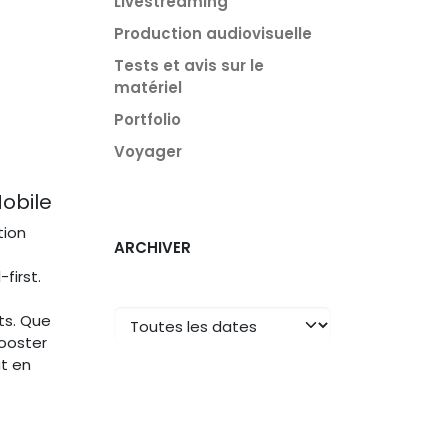
Livestreaming
Production audiovisuelle
Tests et avis sur le
matériel
Portfolio
Voyager
obile
tion
ARCHIVER
first.
ts. Que
ooster
t en