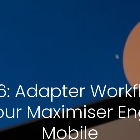
6: Adapter Workf
pour Maximiser 
Mobile