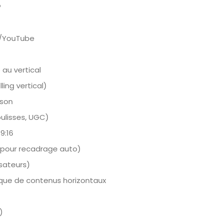
?
m/YouTube
 au vertical
ing vertical)
 son
ulisses, UGC)
9:16
re pour recadrage auto)
isateurs)
ique de contenus horizontaux
)