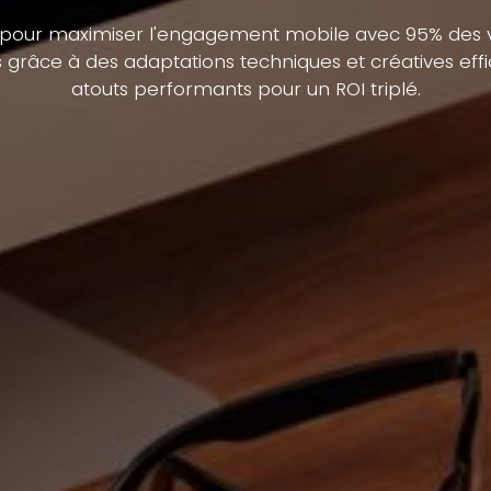
ose pour maximiser l'engagement mobile avec 95% des
 grâce à des adaptations techniques et créatives ef
atouts performants pour un ROI triplé.