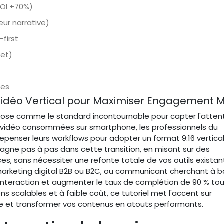
OI +70%)
eur narrative)
first
get)
mes
Vidéo Vertical pour Maximiser Engagement M
ose comme le standard incontournable pour capter l'atten
 vidéo consommées sur smartphone, les professionnels du
penser leurs workflows pour adopter un format 9:16 vertical-
gne pas à pas dans cette transition, en misant sur des
es, sans nécessiter une refonte totale de vos outils existan
arketing digital B2B ou B2C, ou communicant cherchant à b
interaction et augmenter le taux de complétion de 90 % tou
ns scalables et à faible coût, ce tutoriel met l'accent sur
ile et transformer vos contenus en atouts performants.