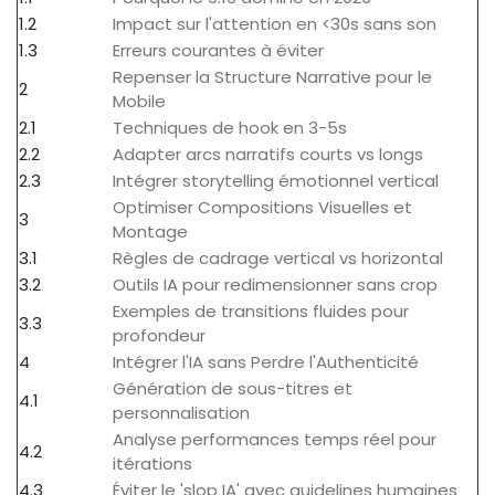
1.2
Impact sur l'attention en <30s sans son
1.3
Erreurs courantes à éviter
Repenser la Structure Narrative pour le
2
Mobile
2.1
Techniques de hook en 3-5s
2.2
Adapter arcs narratifs courts vs longs
2.3
Intégrer storytelling émotionnel vertical
Optimiser Compositions Visuelles et
3
Montage
3.1
Règles de cadrage vertical vs horizontal
3.2
Outils IA pour redimensionner sans crop
Exemples de transitions fluides pour
3.3
profondeur
4
Intégrer l'IA sans Perdre l'Authenticité
Génération de sous-titres et
4.1
personnalisation
Analyse performances temps réel pour
4.2
itérations
4.3
Éviter le 'slop IA' avec guidelines humaines