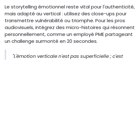
Le storytelling émotionnel reste vital pour l'authenticité,
mais adapté au vertical : utilisez des close-ups pour
transmettre vulnérabilité ou triomphe. Pour les pros
audiovisuels, intégrez des micro-histoires qui résonnent
personnellement, comme un employé PME partageant
un challenge surmonté en 20 secondes.
"L'émotion verticale n'est pas superficielle ; c'est
une connexion intime, adaptée à l'écran tenu à
bout de bras." – Expert en tendances 2026
Ajoutez des pauses visuelles pour laisser l'émotion
infuser, boostant les partages et conversions.
Optimiser Compositions
Visuelles et Montage
La composition visuelle est au cœur des
narratives
vidéo verticales
, où chaque pixel compte dans un