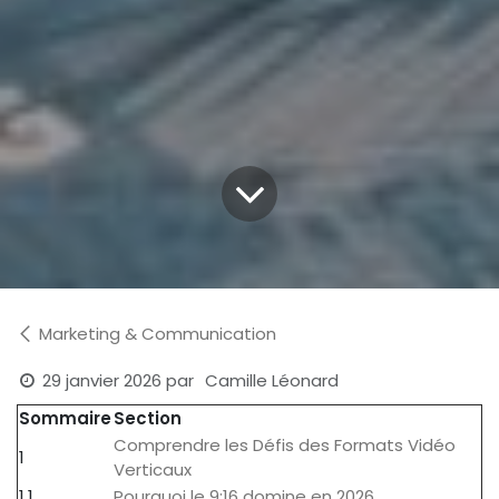
Marketing & Communication
29 janvier 2026
par
Camille Léonard
Sommaire
Section
Comprendre les Défis des Formats Vidéo
1
Verticaux
1.1
Pourquoi le 9:16 domine en 2026