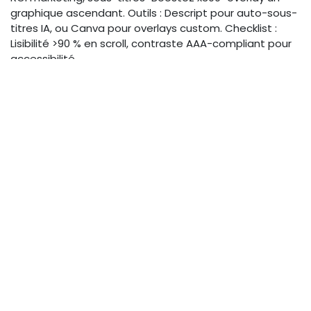
graphique ascendant. Outils : Descript pour auto-sous-
titres IA, ou Canva pour overlays custom. Checklist :
Lisibilité >90 % en scroll, contraste AAA-compliant pour
accessibilité.
Les graphiques overlay transforment un simple
visuel en outil éducatif, préservant l'authenticité
de la marque.
Repenser les codes narratifs
pour formats courts
Les narratifs traditionnels, linéaires et longs, doivent
muter en structures micro pour les
vidéos verticales
courtes mobile
. Focalisez sur l'émotion immédiate et
l'action, en résolvant la perte de profondeur via des
arcs concis. Découvrez nos conseils pour adapter les
narratifs dans ce contexte évolutif.