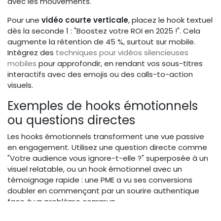
avec les mouvements.
Pour une
vidéo courte verticale
, placez le hook textuel
dès la seconde 1 : "Boostez votre ROI en 2025 !". Cela
augmente la rétention de 45 %, surtout sur mobile.
Intégrez des
techniques pour vidéos silencieuses
mobiles
pour approfondir, en rendant vos sous-titres
interactifs avec des emojis ou des calls-to-action
visuels.
Exemples de hooks émotionnels
ou questions directes
Les hooks émotionnels transforment une vue passive
en engagement. Utilisez une question directe comme
"Votre audience vous ignore-t-elle ?" superposée à un
visuel relatable, ou un hook émotionnel avec un
témoignage rapide : une PME a vu ses conversions
doubler en commençant par un sourire authentique
face à un problème commun.
Pour TikTok, testez des hooks UGC : filmez un utilisateur