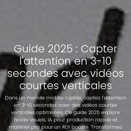
Guide 2025 : Capter
l'attention en 3-10
secondes avec vidéos
courtes verticales
Dans un monde mobile rapide, captez l'attention
en 3-10 secondes avec des vidéos courtes
verticales optimisées. Ce guide 2025 explore
hooks visuels, IA pour production rapide et
matériel pro pour un ROI boosté. Transformez