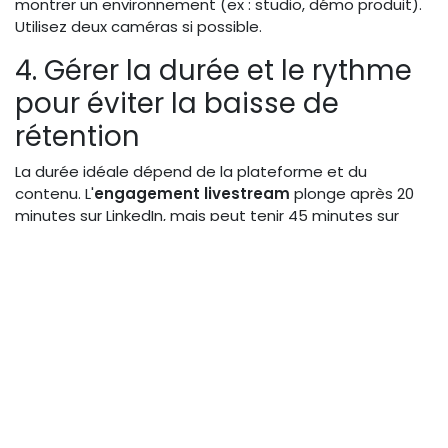
montrer un environnement (ex : studio, démo produit).
Utilisez deux caméras si possible.
4. Gérer la durée et le rythme
pour éviter la baisse de
rétention
La durée idéale dépend de la plateforme et du
contenu. L'
engagement livestream
plonge après 20
minutes sur LinkedIn, mais peut tenir 45 minutes sur
YouTube si le contenu est fort.
Durée idéale selon la plateforme
(20-30 min pour LinkedIn, 45-60
min pour YouTube)
Adaptez-vous : LinkedIn Live préfère des formats courts
et denses ; YouTube et Twitch autorisent des formats
longs. Commencez par 30 minutes, puis allongez si
votre audience reste.
Erreur à éviter :
prolonger au-