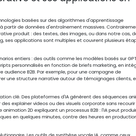
hnologies basées sur des algorithmes d'apprentissage
à partir de données d'entraînement massives. Contrairement
nérative produit : des textes, des images, ou dans notre cas, 
, ses applications sont multiples et couvrent plusieurs éta
arios entiers : des outils comme les modèles basés sur GP
ipts personnalisés en fonction de briefs marketing, en inté
tre audience B2B. Par exemple, pour une campagne de
rer une structure narrative autour de témoignages clients, 
cation clé. Des plateformes d'IA génèrent des séquences a
ur des explainer videos ou des visuels corporate sans recourir
 animation 2D expliquant un processus B2B : l'IA peut produi
miques en quelques minutes, contre des heures en productio
olutionnaire. Les outils de synthèse vocale IA, comme ceux