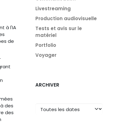
Livestreaming
Production audiovisuelle
 à l'IA
Tests et avis sur le
des
matériel
pes de
Portfolio
Voyager
T
grant
en
ARCHIVER
nimées
 à des
re des
n