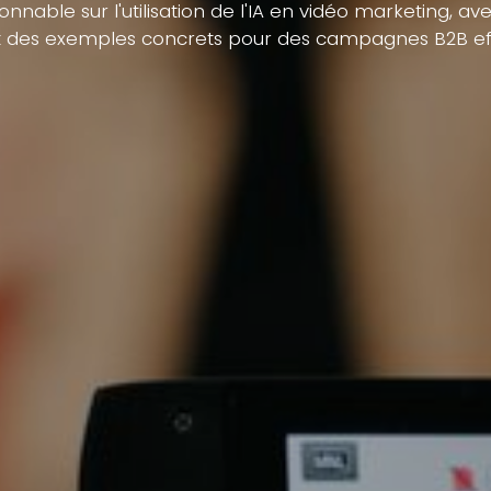
onnable sur l'utilisation de l'IA en vidéo marketing, av
et des exemples concrets pour des campagnes B2B ef