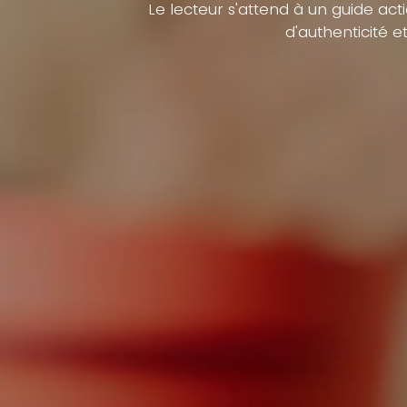
Le lecteur s'attend à un guide acti
d'authenticité 