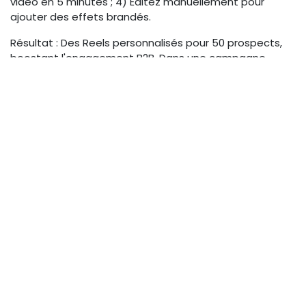
vidéo en 5 minutes ; 4) Éditez manuellement pour
ajouter des effets brandés.
Résultat : Des Reels personnalisés pour 50 prospects,
boostant l'engagement B2B. Dans une campagne
corporate, cela a permis à une marque tech de réduire
les coûts de 40 % tout en maintenant une voix
authentique.
Maintenir l'Authenticité
Humaine Malgré
l'Automatisation
L'équilibre entre IA et humain est au cœur de l'
IA vidéo
marketing 2025
. Pour fidéliser votre audience pro,
hybridez les approches pour que l'automatisation serve
la créativité sans la supplanter.
Techniques pour hybrider IA et
intervention manuelle (ex. raffiner