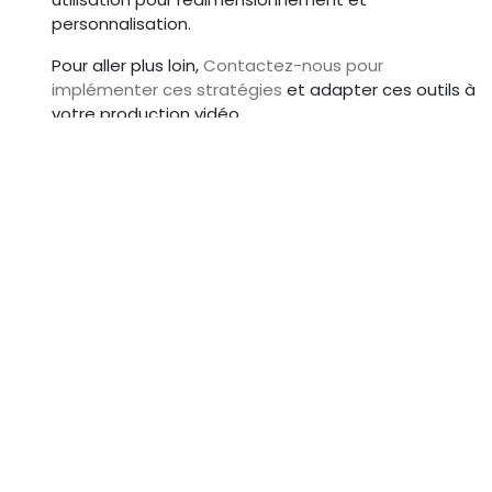
personnalisation.
Pour aller plus loin,
Contactez-nous pour
implémenter ces stratégies
et adapter ces outils à
votre production vidéo.
Maîtriser le Hook et Récits
Fragmentés en Formats
Courts
En 2026, les formats courts dominent l'
IA vidéo
marketing
, avec une attention moyenne de 8
secondes sur mobile. Ce chapitre fournit des
techniques pour captiver via des hooks puissants
et des narrations fragmentées qui maintiennent la
profondeur authentique.
Techniques pour 15-30s : Hooks
visuels pour attention