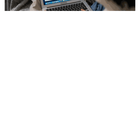
5. Adapter les Visuels à Chaque
Plateforme
Spécificités des Plateformes
Description
: Chaque plateforme a ses propres
exigences et meilleures pratiques en matière de
visuels.
Conseils
:
Dimensions optimisées
: Adaptez les dimensions
de vos visuels aux spécifications de chaque
plateforme (Facebook, Instagram, LinkedIn, etc.).