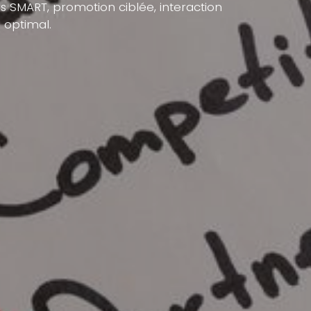
s SMART, promotion ciblée, interaction
 optimal.