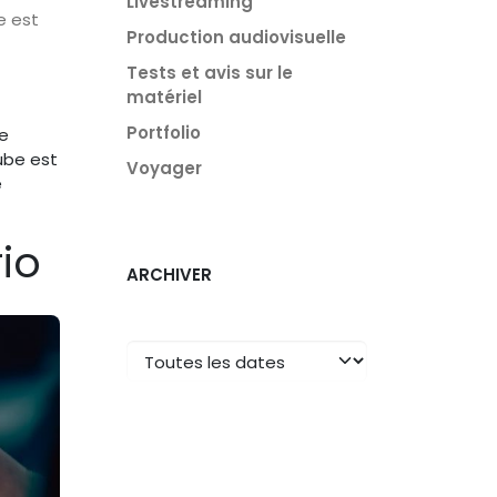
Livestreaming
e est
Production audiovisuelle
Tests et avis sur le
matériel
Portfolio
de
Tube est
Voyager
e
io
ARCHIVER