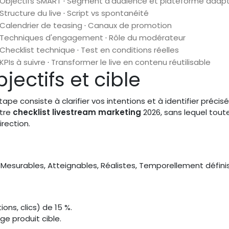
Objectifs SMART
·
Segment d'audience et plateforme adap
Structure du live
·
Script vs spontanéité
Calendrier de teasing
·
Canaux de promotion
Techniques d'engagement
·
Rôle du modérateur
Checklist technique
·
Test en conditions réelles
KPIs à suivre
·
Transformer le live en contenu réutilisable
bjectifs et cible
ape consiste à clarifier vos intentions et à identifier préci
otre
checklist livestream marketing
2026, sans lequel toute
rection.
 Mesurables, Atteignables, Réalistes, Temporellement définis
ns, clics) de 15 %.
ge produit cible.