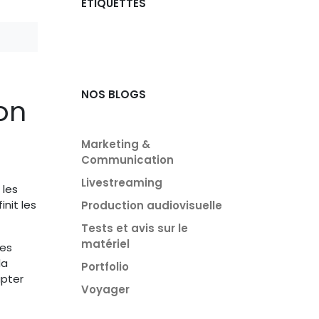
ÉTIQUETTES
NOS BLOGS
on
Marketing &
Communication
Livestreaming
 les
nit les
Production audiovisuelle
Tests et avis sur le
matériel
des
la
Portfolio
apter
Voyager