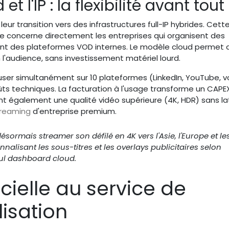
t l'IP : la flexibilité avant tout
ur transition vers des infrastructures full-IP hybrides. Cett
lle concerne directement les entreprises qui organisent des
ent des plateformes VOD internes. Le modèle cloud permet 
l'audience, sans investissement matériel lourd.
er simultanément sur 10 plateformes (LinkedIn, YouTube, v
oûts techniques. La facturation à l'usage transforme un CAPE
rent également une qualité vidéo supérieure (4K, HDR) sans l
streaming
d'entreprise premium.
ormais streamer son défilé en 4K vers l'Asie, l'Europe et le
alisant les sous-titres et les overlays publicitaires selon
eul dashboard cloud.
ficielle au service de
isation