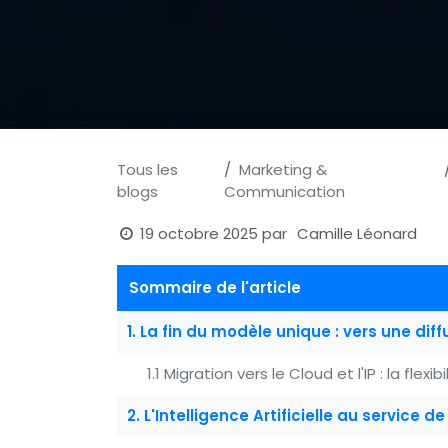
Tous les
Marketing &
blogs
Communication
19 octobre 2025
par
Camille Léonard
Sommaire de l'article
1. La fin du modèle unique : vers une diff
1.1 Migration vers le Cloud et l'IP : la flexi
2. L'Intelligence Artificielle au service 