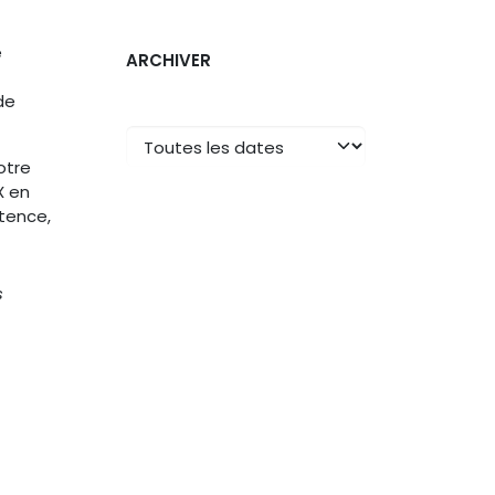
e
ARCHIVER
de
otre
X en
atence,
s