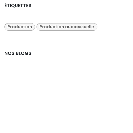
ÉTIQUETTES
Production
Production audiovisuelle
NOS BLOGS
Marketing & Communication
Livestreaming
Production audiovisuelle
Tests et avis sur le matériel
Portfolio
Voyager