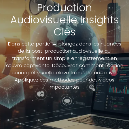
Production
Audiovisuelle Insights
Clés
Dans cette partie 14, plongez dans les nuances
de la post-production audiovisuelle qui
transforment un simple enregistrement en
œuvre captivante. Découvrez comment l'édition
sonore et visuelle élève la qualité narrative.
Appliquez ces méthodes pour des vidéos
impactantes.