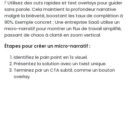
!' Utilisez des cuts rapides et text overlays pour guider
sans parole. Cela maintient la profondeur narrative
malgré la brièveté, boostant les taux de complétion à
90%. Exemple concret : Une entreprise SaaS utilise un
micro-narratif pour montrer un flux de travail simplifié,
passant de chaos à clarté en zoom vertical.
Étapes pour créer un micro-narratif :
Identifiez le pain point en 1s visuel.
Présentez la solution avec un twist unique.
Terminez par un CTA subtil, comme un bouton
overlay.
Personnalisation IA pour segments
d'audience
L'IA permet de personnaliser ces narratifs par segment :
analysez les données audience via tools comme
Google Analytics IA pour générer des variantes. Pour un
communicateur B2B, créez une version pour 'startups'