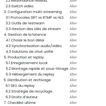
2.2 Redondance réseau
Aller
2.3 Switch vidéo
Aller
3. Configuration multi-streaming
Aller
3.1 Protocoles SRT vs RTMP vs HLS
Aller
3.2 Outils de restream
Aller
3.3 Gestion des clés de stream
Aller
4. Gestion de la latence
Aller
4.1 Choisir le bon délai
Aller
4.2 Synchronisation audio/vidéo
Aller
4.3 Solutions de chat unifié
Aller
5. Production et replay
Aller
5.1 Enregistrement local
Aller
5.2 Montage rapide et sous-titrage
Aller
5.3 Hébergement du replay
Aller
6. Distribution et archivage
Aller
6.1 SEO du replay
Aller
6.2 Stratégie de recyclage
Aller
6.3 Droits d’auteur
Aller
7. Checklist ultime
Aller