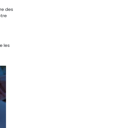
ure des
otre
e les