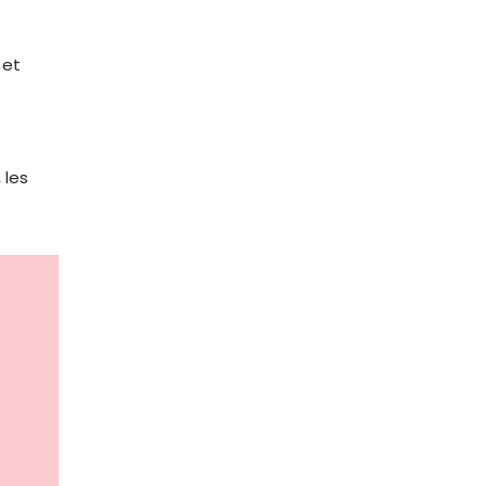
 et
 les