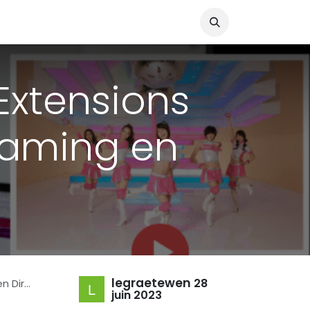
 Extensions
eaming en
legraetewen
28
irect
juin 2023