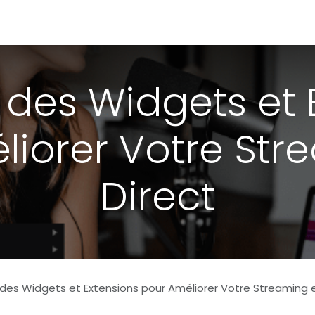
Portfolio
Conseils
Avis clients
À propos
n des Widgets et
liorer Votre Str
Direct
n des Widgets et Extensions pour Améliorer Votre Streaming en D