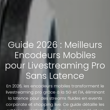
Guide 2026 : Meilleurs
Encodeurs Mobiles
pour Livestreaming Pro
Sans Latence
En 2026, les encodeurs mobiles transforment le
livestreaming pro grâce à la 5G et l'IA, éliminant
la latence pour des streams fluides en events
corporate et shopping live. Ce guide détaille les