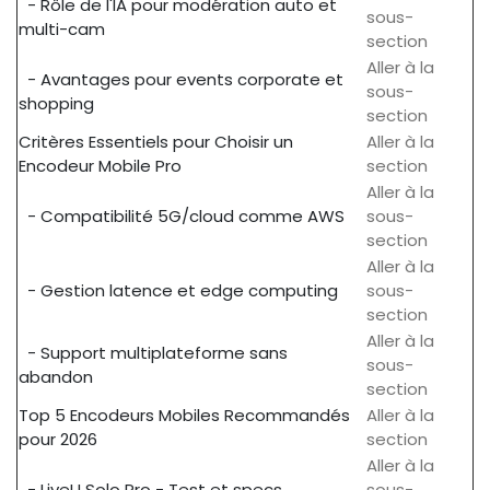
- Rôle de l'IA pour modération auto et
sous-
multi-cam
section
Aller à la
- Avantages pour events corporate et
sous-
shopping
section
Critères Essentiels pour Choisir un
Aller à la
Encodeur Mobile Pro
section
Aller à la
- Compatibilité 5G/cloud comme AWS
sous-
section
Aller à la
- Gestion latence et edge computing
sous-
section
Aller à la
- Support multiplateforme sans
sous-
abandon
section
Top 5 Encodeurs Mobiles Recommandés
Aller à la
pour 2026
section
Aller à la
- LiveU Solo Pro - Test et specs
sous-