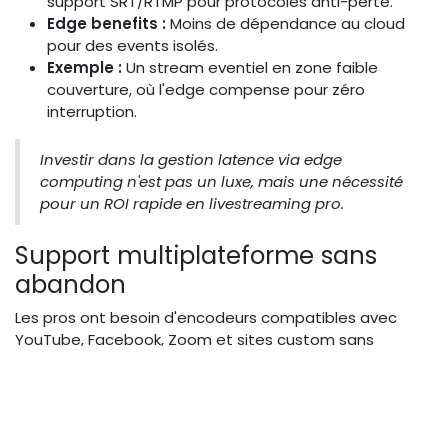
support SRT/RTMP pour protocoles anti-perte.
Edge benefits :
Moins de dépendance au cloud
pour des events isolés.
Exemple :
Un stream eventiel en zone faible
couverture, où l'edge compense pour zéro
interruption.
Investir dans la gestion latence via edge
computing n'est pas un luxe, mais une nécessité
pour un ROI rapide en livestreaming pro.
Support multiplateforme sans
abandon
Les pros ont besoin d'encodeurs compatibles avec
YouTube, Facebook, Zoom et sites custom sans
reconfiguration. Vérifiez le support NDI ou SDI pour une
intégration hybride mobile/fixe. L'absence d'abandon
signifie des streams persistants même en cas de pic
trafic, via auto-scaling cloud.