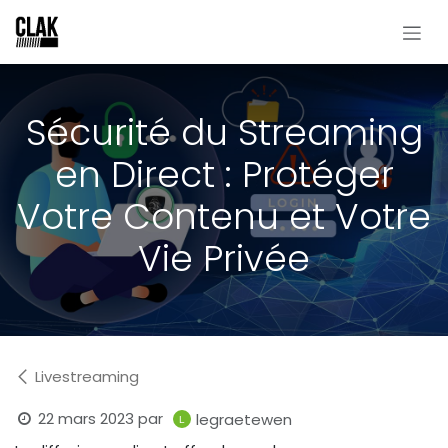
Se rendre au contenu
Sécurité du Streaming
en Direct : Protéger
Votre Contenu et Votre
Vie Privée
Livestreaming
22 mars 2023
par
legraetewen