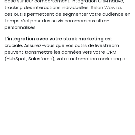
basé sur leur comportement, intégration CRM native,
tracking des interactions individuelles.
Selon Wowza
,
ces outils permettent de segmenter votre audience en
temps réel pour des suivis commerciaux ultra-
personnalisés.
L'intégration avec votre stack marketing
est
cruciale. Assurez-vous que vos outils de livestream
peuvent transmettre les données vers votre CRM
(HubSpot, Salesforce), votre automation marketing et
vos outils d'analytics (Google Analytics 4, Mixpanel).
Les UTM et pixels de tracking
permettent de suivre le
parcours complet de vos participants. Utilisez des
paramètres UTM cohérents pour tous vos canaux de
promotion et installez les pixels de conversion
(Facebook, LinkedIn, Google Ads) sur vos pages
d'inscription et de remerciement.
Bâtir et Présenter un Rapport
de ROI Convaincant