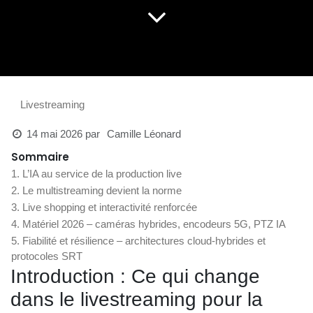
Livestreaming
14 mai 2026
par
Camille Léonard
Sommaire
1. L’IA au service de la production live
2. Le multistreaming devient la norme
3. Live shopping et interactivité renforcée
4. Matériel 2026 – caméras hybrides, encodeurs 5G, PTZ
IA
5. Fiabilité et résilience – architectures cloud-hybrides
et protocoles SRT
Introduction : Ce qui change