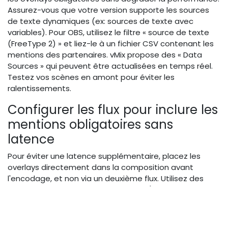
Assurez-vous que votre version supporte les sources
de texte dynamiques (ex: sources de texte avec
variables). Pour OBS, utilisez le filtre « source de texte
(FreeType 2) » et liez-le à un fichier CSV contenant les
mentions des partenaires. vMix propose des « Data
Sources » qui peuvent être actualisées en temps réel.
Testez vos scènes en amont pour éviter les
ralentissements.
Configurer les flux pour inclure les
mentions obligatoires sans
latence
Pour éviter une latence supplémentaire, placez les
overlays directement dans la composition avant
l'encodage, et non via un deuxième flux. Utilisez des
calques d'image avec transparence (PNG ou WebP
avec alpha) et des calques de texte. Si vous devez
ajouter une mention en cours de live, prévoyez un
raccourci clavier ou un stream deck pour l'afficher