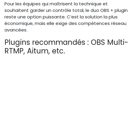
Pour les équipes qui maîtrisent la technique et
souhaitent garder un contrôle total, le duo OBS + plugin
reste une option puissante. C’est la solution la plus
économique, mais elle exige des compétences réseau
avancées.
Plugins recommandés : OBS Multi-
RTMP, Aitum, etc.
Le plugin
OBS Multi-RTMP
est le plus simple : il ajoute
une fonction de duplication du flux vers plusieurs
serveurs RTMP directement dans OBS.
Aitum
propose
une interface plus sophistiquée avec un tableau de
bord de monitoring, et permet de gérer des scènes
multiples. D’autres plugins comme
StreamElements
ou
OBS.Live
intègrent aussi des fonctions multi-stream.
Tous sont gratuits, mais leur maintenance dépend de
la communauté.
Contrôle total, mais complexité de