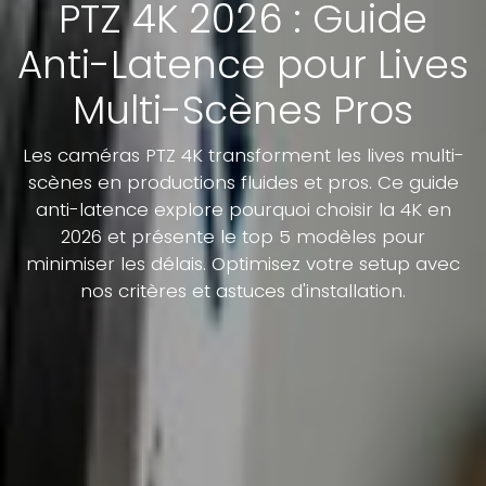
PTZ 4K 2026 : Guide
Anti-Latence pour Lives
Multi-Scènes Pros
Les caméras PTZ 4K transforment les lives multi-
scènes en productions fluides et pros. Ce guide
anti-latence explore pourquoi choisir la 4K en
2026 et présente le top 5 modèles pour
minimiser les délais. Optimisez votre setup avec
nos critères et astuces d'installation.