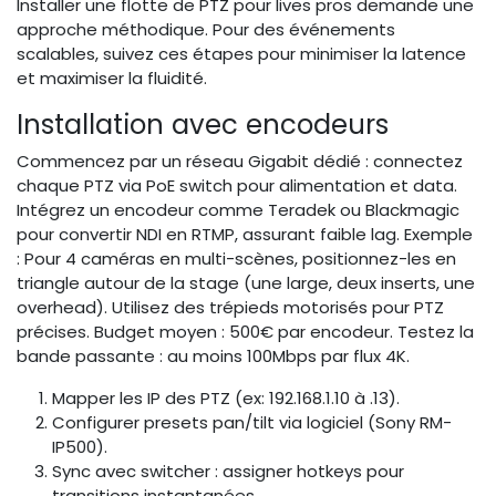
Installer une flotte de PTZ pour lives pros demande une
approche méthodique. Pour des événements
scalables, suivez ces étapes pour minimiser la latence
et maximiser la fluidité.
Installation avec encodeurs
Commencez par un réseau Gigabit dédié : connectez
chaque PTZ via PoE switch pour alimentation et data.
Intégrez un encodeur comme Teradek ou Blackmagic
pour convertir NDI en RTMP, assurant faible lag. Exemple
: Pour 4 caméras en multi-scènes, positionnez-les en
triangle autour de la stage (une large, deux inserts, une
overhead). Utilisez des trépieds motorisés pour PTZ
précises. Budget moyen : 500€ par encodeur. Testez la
bande passante : au moins 100Mbps par flux 4K.
Mapper les IP des PTZ (ex: 192.168.1.10 à .13).
Configurer presets pan/tilt via logiciel (Sony RM-
IP500).
Sync avec switcher : assigner hotkeys pour
transitions instantanées.