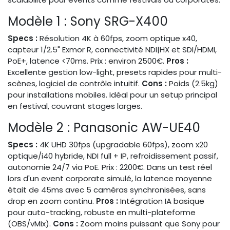
Modèle 1 : Sony SRG-X400
Specs :
Résolution 4K à 60fps, zoom optique x40,
capteur 1/2.5" Exmor R, connectivité NDI|HX et SDI/HDMI,
PoE+, latence <70ms. Prix : environ 2500€.
Pros :
Excellente gestion low-light, presets rapides pour multi-
scènes, logiciel de contrôle intuitif.
Cons :
Poids (2.5kg)
pour installations mobiles. Idéal pour un setup principal
en festival, couvrant stages larges.
Modèle 2 : Panasonic AW-UE40
Specs :
4K UHD 30fps (upgradable 60fps), zoom x20
optique/i40 hybride, NDI full + IP, refroidissement passif,
autonomie 24/7 via PoE. Prix : 2200€. Dans un test réel
lors d'un event corporate simulé, la latence moyenne
était de 45ms avec 5 caméras synchronisées, sans
drop en zoom continu.
Pros :
Intégration IA basique
pour auto-tracking, robuste en multi-plateforme
(OBS/vMix).
Cons :
Zoom moins puissant que Sony pour