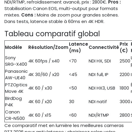
NDI/RTMP, refroidissement avancé, prix : 2800€.
Pros :
Stabilisation Canon EOS, multi-output pour formats
mixtes.
Cons :
Moins de zoom pour grandes scènes.
Dans tests, latence stable à 60ms en 4K HDR.
Tableau comparatif global
Latence
Prix
Modèle
Résolution/Zoom
Connectivité
(ms)
(€)
Sony
4K 60fps / x40
<70
NDI HX, SDI
2500
SRG-X400
Panasonic
4K 30/60 / x20
<45
NDI full, IP
2200
AW-UE40
PTZOptics
4K 60 / x30
<50
NDI HX3, USB
1800
Move 4K
BirdDog
4K 60 / x20
30
NDI natif
3000
P4K
Canon
4K 60 / x15
<60
NDI/RTMP
2800
CR-N500
Ce comparatif met en lumière les meilleures cameras
PTZ 2026 pour anti-latence ; choisissez selon votre