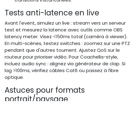
Tests anti-latence en live
Avant l'event, simulez un live : stream vers un serveur
test et mesurez la latence avec outils comme OBS
latency meter. Visez <150ms total (caméra à viewer).
En multi-scènes, testez switches : zoomez sur une PTZ
pendant que d'autres tournent. Ajustez QoS sur le
routeur pour prioriser vidéo. Pour Coachella-style,
incluez audio sync : alignez via générateur de clap. Si
lag >100ms, vérifiez câbles Cat6 ou passez à fibre
optique.
Astuces pour formats
portrait/paysage
Les plateformes comme Instagram exigent portrait
(9:16), tandis que YouTube préfère paysage. Choisissez
PTZ avec rotation digitale pour crop automatique.
Astuce : Utilisez logiciel comme vMix pour dual-output :
un flux paysage pour web, portrait pour mobile. En