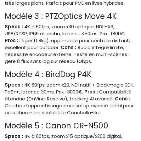
très larges plans. Parfait pour PME en lives hybrides.
Modèle 3 : PTZOptics Move 4K
Specs :
4K à 60fps, zoom x30 optique, NDI HX3,
USB/RTSP, IP66 étanche, latence <50ms. Prix : 1800€.
Pros :
Léger (1.8kg), app mobile pour contrôle distant,
excellent pour outdoor.
Cons :
Audio intégré limité,
nécessite encodeur externe. Testé en multi-scènes :
gère 8 flux sans lag sur réseau 1Gbps.
Modèle 4 : BirdDog P4K
Specs :
4K 60fps, zoom x20, NDI natif + Blackmagic SDK,
PoE++, latence 30ms. Prix : 3000€.
Pros :
Compatibilité
étendue (DaVinci Resolve), tracking AI avancé.
Cons :
Courbe d'apprentissage pour setup avancé. Idéal pour
pros cherchant scalabilité Coachella-like.
Modèle 5 : Canon CR-N500
Specs :
4K à 60fps, zoom x15 optique/x200 digital,