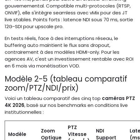
gouvernemental. Compatible multi-protocoles (RTSP,
ONVIF), elle s'intègre seamless avec vMix pour des JT
live stables. Points forts : latence NDI sous 70 ms, sortie
12G-SDI pour upscale pro.
En tests réels, face à des interruptions réseau, le
buffering auto maintient le flux sans dropout,
contrairement à des modèles HDMI-only. Pour les
agences AV, c'est un investissement rentable avec ROI
en 6 mois via monétisation VOD.
Modèle 2-5 (tableau comparatif
zoom/PTZ/NDI/prix)
Voici un tableau comparatif des cinq top
caméras PTZ
4K 2026
, basé sur nos benchmarks en conditions live
institutionnelles :
PTZ
Zoom
NDI
Lat
Modèle
Vitesse
Optique
Support
(ms