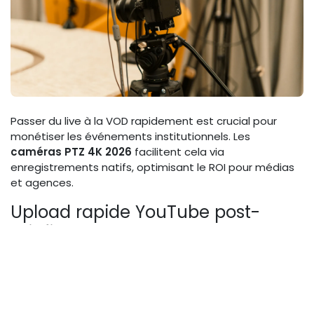
Passer du live à la VOD rapidement est crucial pour
monétiser les événements institutionnels. Les
caméras PTZ 4K 2026
facilitent cela via
enregistrements natifs, optimisant le ROI pour médias
et agences.
Upload rapide YouTube post-
briefing
Post-briefing, exportez le flux NDI directement vers
YouTube via API, avec un upload en 4K sous 10 minutes
pour un événement d'1h. Utilisez des outils comme
YouTube Studio pour auto-chaptering basé sur