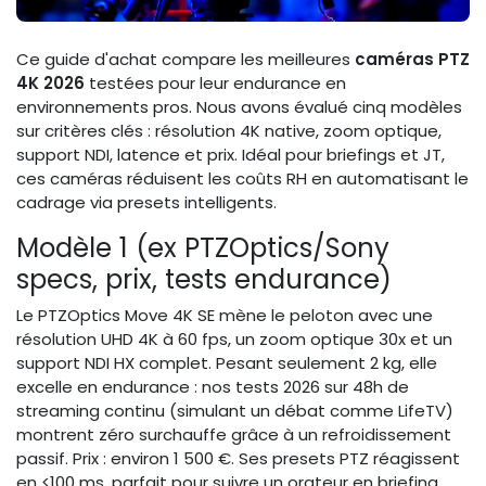
Ce guide d'achat compare les meilleures
caméras PTZ
4K 2026
testées pour leur endurance en
environnements pros. Nous avons évalué cinq modèles
sur critères clés : résolution 4K native, zoom optique,
support NDI, latence et prix. Idéal pour briefings et JT,
ces caméras réduisent les coûts RH en automatisant le
cadrage via presets intelligents.
Modèle 1 (ex PTZOptics/Sony
specs, prix, tests endurance)
Le PTZOptics Move 4K SE mène le peloton avec une
résolution UHD 4K à 60 fps, un zoom optique 30x et un
support NDI HX complet. Pesant seulement 2 kg, elle
excelle en endurance : nos tests 2026 sur 48h de
streaming continu (simulant un débat comme LifeTV)
montrent zéro surchauffe grâce à un refroidissement
passif. Prix : environ 1 500 €. Ses presets PTZ réagissent
en <100 ms, parfait pour suivre un orateur en briefing