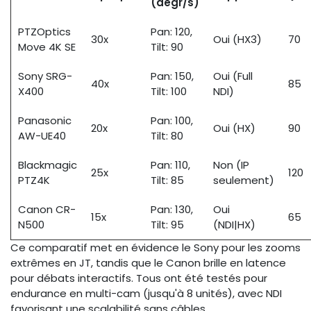
(degr/s)
PTZOptics
Pan: 120,
30x
Oui (HX3)
70
Move 4K SE
Tilt: 90
Sony SRG-
Pan: 150,
Oui (Full
40x
85
X400
Tilt: 100
NDI)
Panasonic
Pan: 100,
20x
Oui (HX)
90
AW-UE40
Tilt: 80
Blackmagic
Pan: 110,
Non (IP
25x
120
PTZ4K
Tilt: 85
seulement)
Canon CR-
Pan: 130,
Oui
15x
65
N500
Tilt: 95
(NDI|HX)
Ce comparatif met en évidence le Sony pour les zooms
extrêmes en JT, tandis que le Canon brille en latence
pour débats interactifs. Tous ont été testés pour
endurance en multi-cam (jusqu'à 8 unités), avec NDI
favorisant une scalabilité sans câbles.