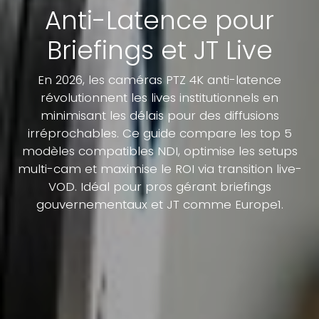
Anti-Latence pour
Briefings et JT Live
En 2026, les caméras PTZ 4K anti-latence
révolutionnent les lives institutionnels en
minimisant les délais pour des diffusions
irréprochables. Ce guide compare les top 5
modèles compatibles NDI, optimise les setups
multi-cam et maximise le ROI via transition live-
VOD. Idéal pour pros gérant briefings
gouvernementaux et JT comme Europe1.