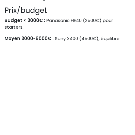
Prix/budget
Budget < 3000€ :
Panasonic HE40 (2500€) pour
starters.
Moyen 3000-6000€ :
Sony X400 (4500€), équilibre
specs/prix.
Premium >6000€ :
BirdDog P4K (7000€) pour pros
24/7.
Ces investissements se rentabilisent via une
monétisation accrue, avec un ROI en 6-12 mois pour
lives pros.
Meilleurs encodeurs pour
streams hybrides
Les encodeurs complètent les
caméras PTZ 4K 2026
en gérant les flux multi-plateformes. Sélectionnés pour
leur low-latence, ils assurent une diffusion stable sur