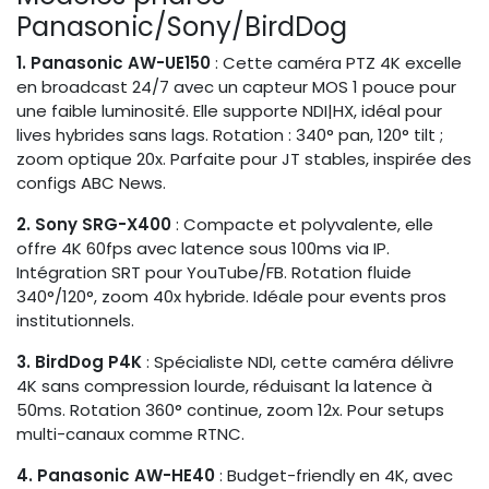
Panasonic/Sony/BirdDog
1. Panasonic AW-UE150
: Cette caméra PTZ 4K excelle
en broadcast 24/7 avec un capteur MOS 1 pouce pour
une faible luminosité. Elle supporte NDI|HX, idéal pour
lives hybrides sans lags. Rotation : 340° pan, 120° tilt ;
zoom optique 20x. Parfaite pour JT stables, inspirée des
configs ABC News.
2. Sony SRG-X400
: Compacte et polyvalente, elle
offre 4K 60fps avec latence sous 100ms via IP.
Intégration SRT pour YouTube/FB. Rotation fluide
340°/120°, zoom 40x hybride. Idéale pour events pros
institutionnels.
3. BirdDog P4K
: Spécialiste NDI, cette caméra délivre
4K sans compression lourde, réduisant la latence à
50ms. Rotation 360° continue, zoom 12x. Pour setups
multi-canaux comme RTNC.
4. Panasonic AW-HE40
: Budget-friendly en 4K, avec