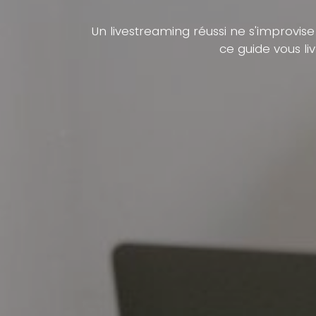
Un livestreaming réussi ne s'improvise
ce guide vous li