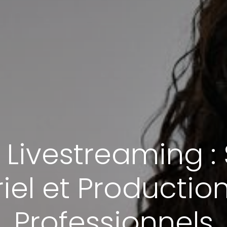
Livestreaming : 
iel et Productio
Professionnels