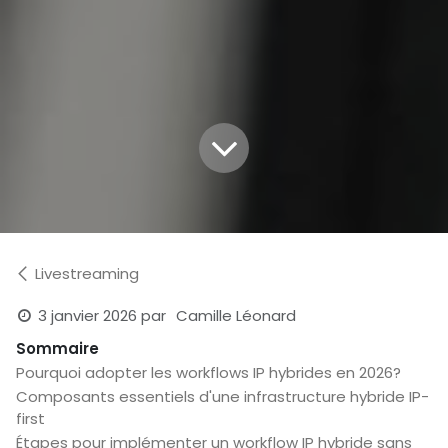
Livestreaming
3 janvier 2026
par
Camille Léonard
Sommaire
Pourquoi adopter les workflows IP hybrides en 2026?
Composants essentiels d'une infrastructure hybride IP-
first
Étapes pour implémenter un workflow IP hybride sans