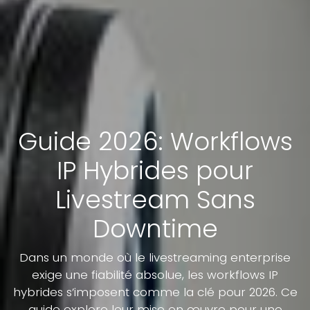
Guide 2026: Workflows
IP Hybrides pour
Livestream Sans
Downtime
Dans un monde où le livestreaming enterprise
exige une fiabilité absolue, les workflows IP
hybrides s’imposent comme la clé pour 2026. Ce
guide explore leur mise en œuvre pour une