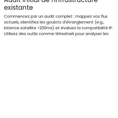
existante
Commencez par un audit complet : mappez vos flux
actuels, identifiez les goulots d'étranglement (e.g.,
latence satellite >200ms) et évaluez la compatibilité IP.
Utilisez des outils comme Wireshark pour analyser les
paquets, et des sondages internes pour prioriser les
pain points.
Pour une équipe sports, cela révèle souvent des
dépendances legacy coûteuses. Résultat : un rapport
avec roadmap, estimant un ROI en 6-12 mois. Astuce :
impliquez des consultants pour un audit objectif,
évitant les biais internes.
Configuration hybride cloud-on-
premise
Configurez en phases : d'abord, déployez des
gateways IP on-premise connectées à un cloud hybride
via VPN sécurisé. Utilisez Kubernetes pour orchestrer les